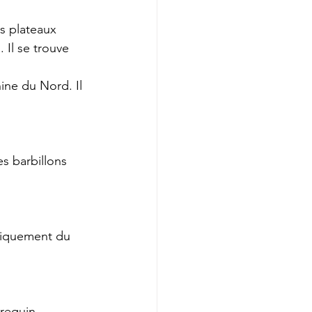
s plateaux 
 Il se trouve 
ne du Nord. Il 
s barbillons 
niquement du 
requin.