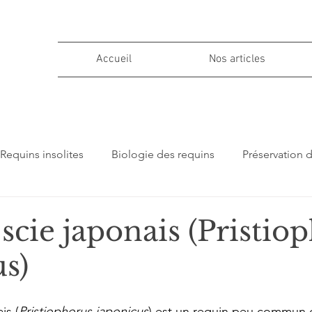
Accueil
Nos articles
Requins insolites
Biologie des requins
Préservation 
ions
scie japonais (Pristio
s)
is (
Pristiophorus japonicus
) est un requin peu commun de