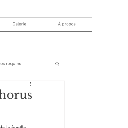
Galerie
À propos
des requins
phorus
 la famille 