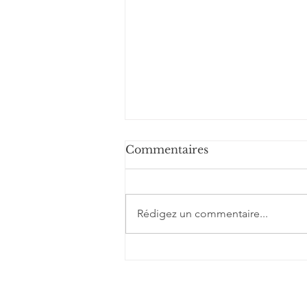
Commentaires
Rédigez un commentaire...
Requin zèbre
(Stegostoma tigrinum)