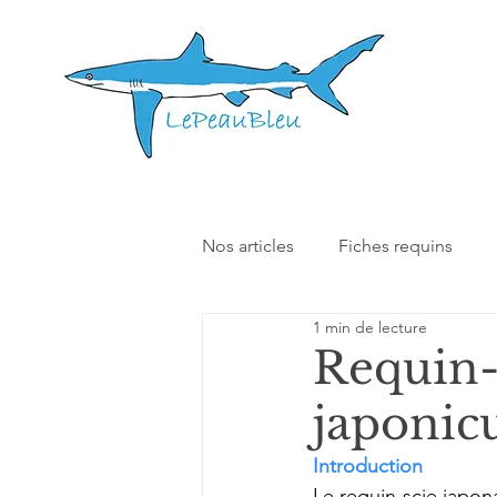
Nos articles
Fiches requins
1 min de lecture
Nos autres articles
Interact
Requin-
japonicu
Introduction
Le requin-scie japona