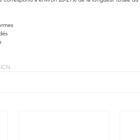
formes 
idés
s
UCN