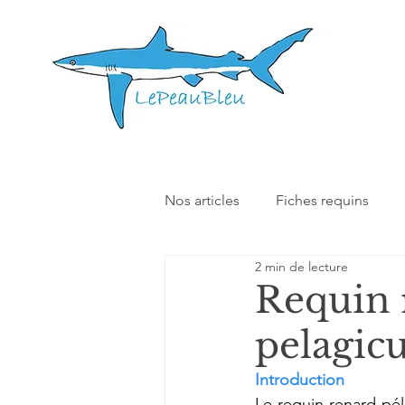
Nos articles
Fiches requins
2 min de lecture
Nos autres articles
Interact
Requin 
pelagicu
Introduction
Le requin renard pél