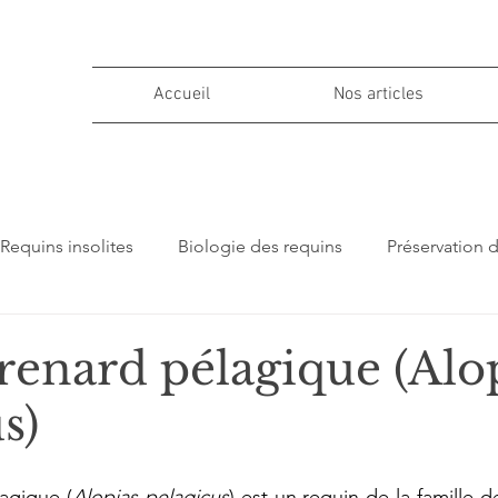
Accueil
Nos articles
Requins insolites
Biologie des requins
Préservation 
ions
renard pélagique (Alo
s)
agique (
Alopias pelagicus
) est un requin de la famille d