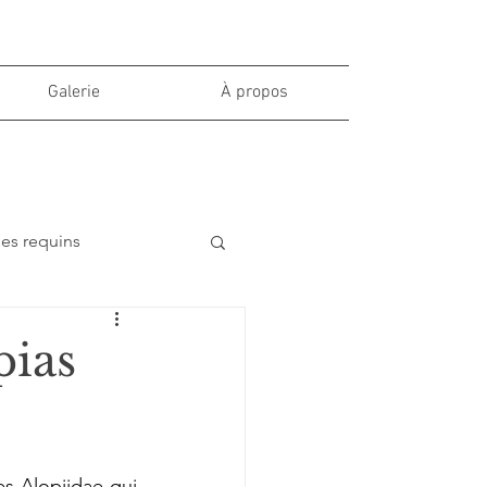
Galerie
À propos
des requins
pias
es Alopiidae qui 