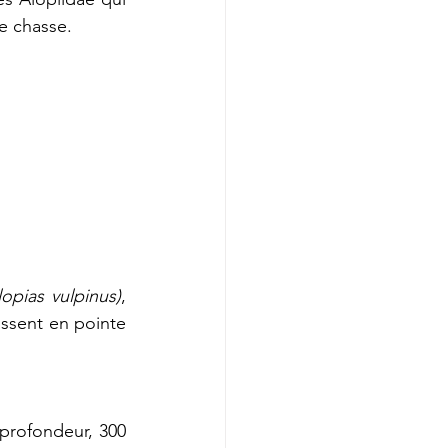
e chasse.
lopias vulpinus)
, 
issent en pointe 
profondeur, 300 