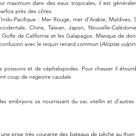
r maximum dans des eaux tropicales, il est générale
parfois près des côtes.
l’Indo-Pacifique : Mer Rouge, mer d’Arabie, Maldives, S
ccidentale, Chine, Taïwan, Japon, Nouvelle-Calédonie,
t : Golfe de Californie et les Galapagos. Manque de donn
 confusion avec 
le 
requin renard commun (
Alopias vulpin
its poissons et de céphalopodes. Pour chasser il étourdi
ent coup de nageoire caudale.
les embryons se nourrissant du sac vitellin et d’autres 
 une prise très courante des bateaux de pêche au thon à