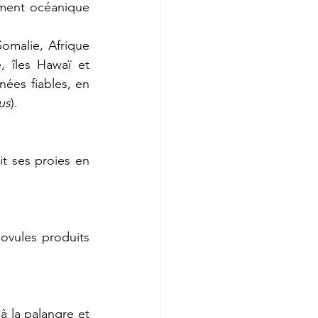
ment océanique 
omalie, Afrique 
 îles Hawaï et 
ées fiables, en 
us
).
t ses proies en 
ovules produits 
 la palangre et 