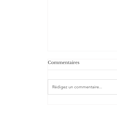
Commentaires
Rédigez un commentaire...
Requin zèbre
(Stegostoma tigrinum)