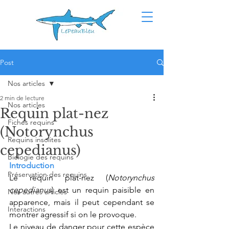
Post
Nos articles
2 min de lecture
Nos articles
Requin plat-nez
Fiches requins
(Notorynchus
Requins insolites
cepedianus)
Biologie des requins
Introduction
Préservation des requins
Le requin plat-nez (
Notorynchus 
cepedianus
) est un requin paisible en 
Nos autres articles
apparence, mais il peut cependant se 
Interactions
montrer agressif si on le provoque.
Le niveau de danger pour cette espèce 