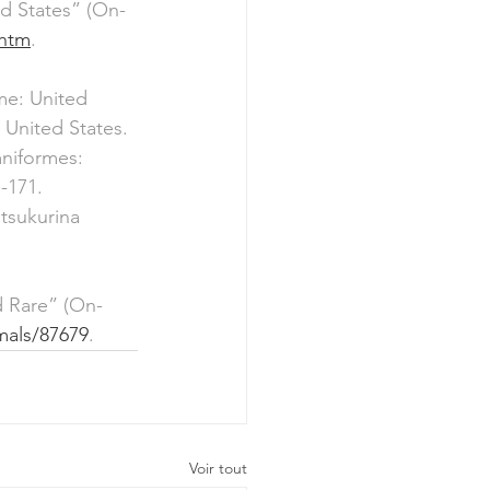
ed States” (On-
.htm
.
me: United 
United States.
mniformes: 
-171.
tsukurina 
d Rare” (On-
mals/87679
.
Voir tout