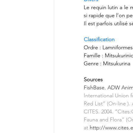
Le requin lutin a l
si rapide que l’on pe
Il est parfois utilisé 
Classification
Ordre : Lamniformes
Famille : Mitsukurini
Genre : Mitsukurina
Sources
FishBase
, 
ADW Anima
International Union 
Red List” (On-line ).
CITES. 2004. “Cites:
Fauna and Flora” (On
at 
http://www.cites.e