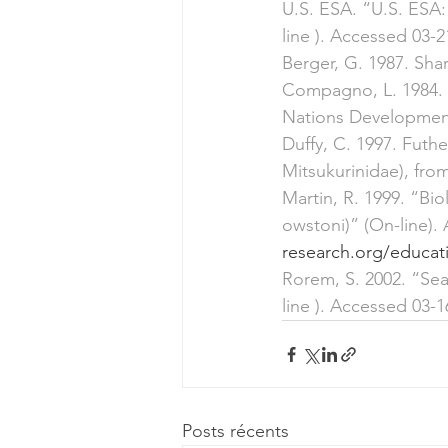
U.S. ESA. “U.S. ESA:
line ). Accessed 03-2
Berger, G. 1987. Sha
Compagno, L. 1984. 
Nations Development
Duffy, C. 1997. Futh
Mitsukurinidae), fro
Martin, R. 1999. “Bi
owstoni)” (On-line).
research.org/educat
Rorem, S. 2002. “Sea
line ). Accessed 03-1
Posts récents