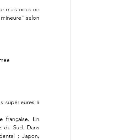
e mais nous ne 
 mineure” selon 
rmée
s supérieures à 
française. En 
e du Sud. Dans 
ental : Japon, 