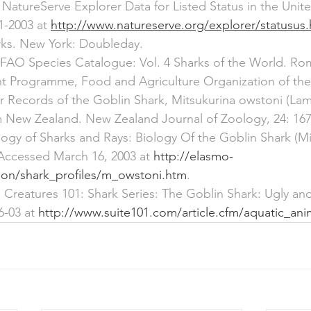
 NatureServe Explorer Data for Listed Status in the Unit
1-2003 at 
http://www.natureserve.org/explorer/statusus
rks. New York: Doubleday.
FAO Species Catalogue: Vol. 4 Sharks of the World. Ro
 Programme, Food and Agriculture Organization of the 
er Records of the Goblin Shark, Mitsukurina owstoni (La
m New Zealand. New Zealand Journal of Zoology, 24: 167
ology of Sharks and Rays: Biology Of the Goblin Shark (Mi
 Accessed March 16, 2003 at 
http://elasmo-
ion/shark_profiles/m_owstoni.htm
.
 Creatures 101: Shark Series: The Goblin Shark: Ugly an
6-03 at 
http://www.suite101.com/article.cfm/aquatic_ani