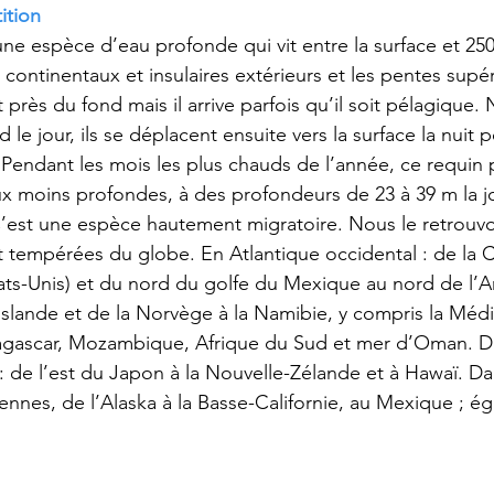
ition
 une espèce d’eau profonde qui vit entre la surface et 25
 continentaux et insulaires extérieurs et les pentes supéri
rès du fond mais il arrive parfois qu’il soit pélagique. 
 le jour, ils se déplacent ensuite vers la surface la nuit p
. Pendant les mois les plus chauds de l’année, ce requin 
x moins profondes, à des profondeurs de 23 à 39 m la jo
 C’est une espèce hautement migratoire. Nous le retrouv
et tempérées du globe. En Atlantique occidental : de la C
tats-Unis) et du nord du golfe du Mexique au nord de l’A
’Islande et de la Norvège à la Namibie, y compris la Médi
gascar, Mozambique, Afrique du Sud et mer d’Oman. Da
: de l’est du Japon à la Nouvelle-Zélande et à Hawaï. Dan
tiennes, de l’Alaska à la Basse-Californie, au Mexique ; é