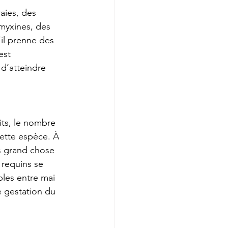
aies, des 
myxines, des 
il prenne des 
est 
 d’atteindre 
its, le nombre 
cette espèce. À 
s grand chose 
requins se 
les entre mai 
 gestation du 