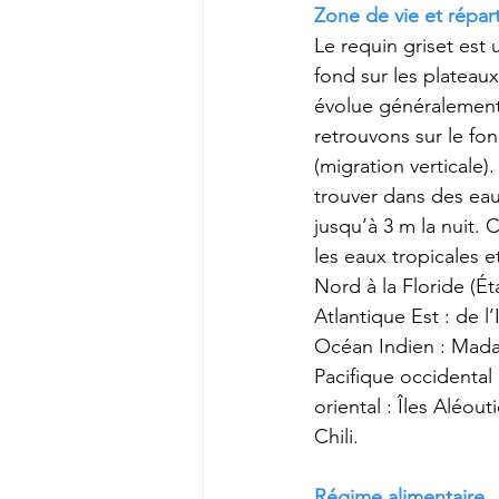
Zone de vie et répart
Le requin griset est
fond sur les plateaux
évolue généralement p
retrouvons sur le fond
(migration verticale)
trouver dans des eau
jusqu’à 3 m la nuit.
les eaux tropicales 
Nord à la Floride (É
Atlantique Est : de l
Océan Indien : Mada
Pacifique occidental 
oriental : Îles Aléou
Chili. 
Régime alimentaire