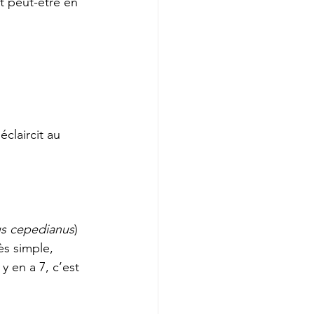
 peut-être en 
éclaircit au 
s cepedianus
)
ès simple, 
y en a 7, c’est 