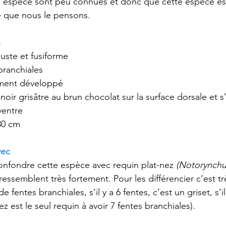
e espèce sont peu connues et donc que cette espèce est
té que nous le pensons.
s
buste et fusiforme
branchiales
lement développé
noir grisâtre au brun chocolat sur la surface dorsale et s’
ventre
80 cm
vec
onfondre cette espèce avec 
requin plat-nez 
(Notorynchu
essemblent très fortement. Pour les différencier c’est tr
fentes branchiales, s’il y a 6 fentes, c’est un griset, s’il 
ez est le seul requin à avoir 7 fentes branchiales).