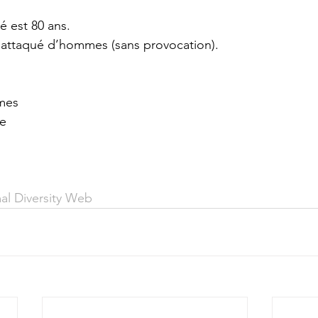
é est 80 ans.
s attaqué d’hommes (sans provocation).
mes
ae
l Diversity Web