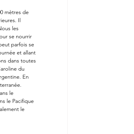
00 mètres de 
eures. Il 
Nous les 
our se nourrir 
peut parfois se 
urnée et allant 
ons dans toutes 
aroline du 
rgentine. En 
terranée. 
ns le 
s le Pacifique 
galement le 