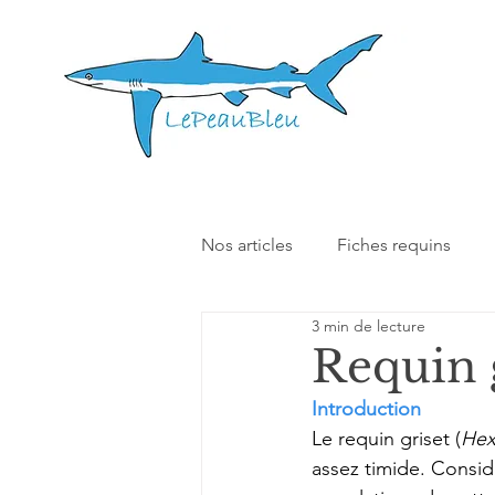
Nos articles
Fiches requins
3 min de lecture
Nos autres articles
Interact
Requin 
Introduction
Le requin griset (
Hex
assez timide. Consi