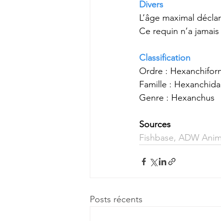
Divers
L’âge maximal déclar
Ce requin n’a jamai
Classification
Ordre : Hexanchifor
Famille : Hexanchid
Genre : Hexanchus
Sources
Fishbase
, 
ADW Anima
Posts récents