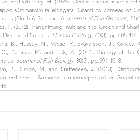
, G. and Whiteley, H. (1998). Ocular lesions associated 
pepod Ommatokoita elongata (Grant) to corneas of Gre
alus (Bloch & Schneider). 
Journal of Fish Diseases
, 21(
s, F. (2012). Pangnirtung Inuit and the Greenland Shar
e Discussed Species. 
Human Ecology
, 40(3), pp.405-414.
, B., Hussey, N., Vecsei, P., Svavarsson, J., Kovacs, K.
 G., Ramsey, M. and Fisk, A. (2012). Biology of the G
alus. 
Journal of Fish Biology
, 80(5), pp.991-1018.
lm, R., Simon, M. and Steffensen, J. (2013). Distribut
enland shark (Somniosus microcephalus) in Greenlan
-46.