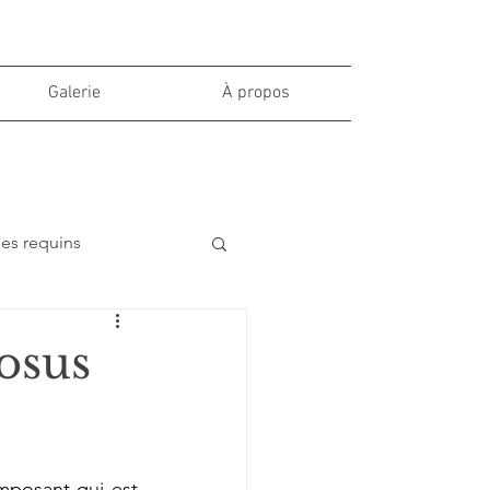
Galerie
À propos
des requins
osus
imposant qui est 