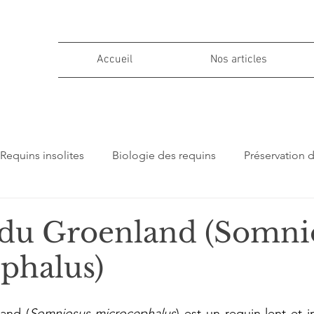
Accueil
Nos articles
Requins insolites
Biologie des requins
Préservation 
ions
du Groenland (Somni
phalus)
and (
Somniosus microcephalus
) est un requin lent et 