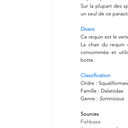
Sur la plupart des s
un seul de ce parasit
Divers
Ce requin est le ver
La chair du requin 
consommée et utili
botte. 
Classification
Ordre : Squaliformes
Famille : Dalatiidae
Genre : 
Somniosus
Sources
Fishbase