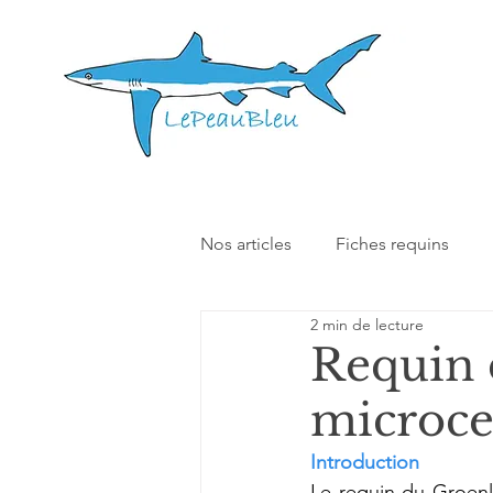
Nos articles
Fiches requins
2 min de lecture
Nos autres articles
Interact
Requin 
microce
Introduction 
Le requin du Groenl