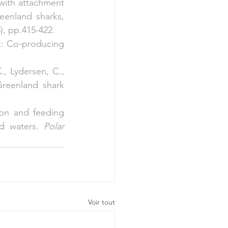
with attachment 
enland sharks, 
6), pp.415-422.
k: Co-producing 
, Lydersen, C., 
reenland shark 
ion and feeding 
d waters. 
Polar 
Voir tout