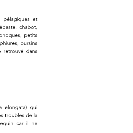
 pélagiques et 
baste, chabot, 
 phoques, petits 
hiures, oursins 
 retrouvé dans 
elongata) qui 
s troubles de la 
equin car il ne 