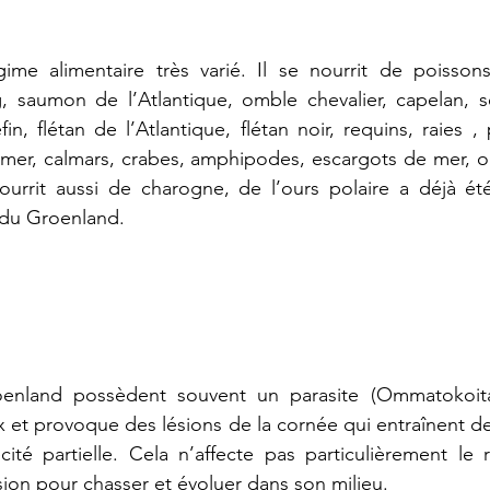
me alimentaire très varié. Il se nourrit de poissons
, saumon de l’Atlantique, omble chevalier, capelan, sé
n, flétan de l’Atlantique, flétan noir, requins, raies ,
mer, calmars, crabes, amphipodes, escargots de mer, op
ourrit aussi de charogne, de l’ours polaire a déjà été
 du Groenland.
enland possèdent souvent un parasite (Ommatokoita 
x et provoque des lésions de la cornée qui entraînent de
cité partielle. Cela n’affecte pas particulièrement le r
ion pour chasser et évoluer dans son milieu.