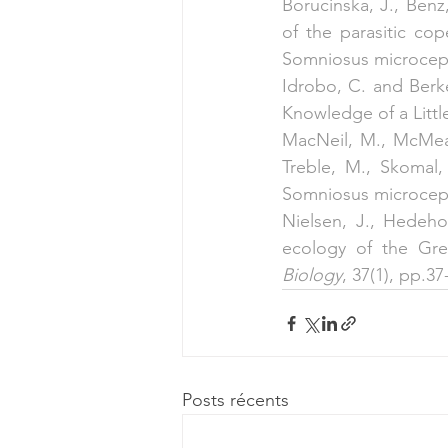
Borucinska, J., Benz
of the parasitic co
Somniosus microceph
Idrobo, C. and Berke
Knowledge of a Littl
MacNeil, M., McMeans
Treble, M., Skomal,
Somniosus microceph
Nielsen, J., Hedeho
ecology of the Gre
Biology
, 37(1), pp.37
Posts récents