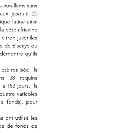
 coralliens sans 
ux jusqu’à 20 
ue latine ainsi 
 côte africaine 
itron juvéniles 
ie de Biscaye où 
démontre qu’ils 
é réalisée. Ils 
ns 38 requins 
 153 jours. Ils 
uatre variables 
e fonds), pour 
 ont utilisé les 
pe de fonds de 