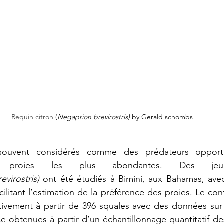
Requin citron 
(
Negaprion 
brevirostris)
 by G
erald schombs
souvent considérés comme des prédateurs opportu
s proies les plus abondantes. Des jeun
virostris)
 ont été étudiés à Bimini, aux Bahamas, ave
acilitant l’estimation de la préférence des proies. Le co
ativement à partir de 396 squales avec des données sur
ce obtenues à partir d’un échantillonnage quantitatif 