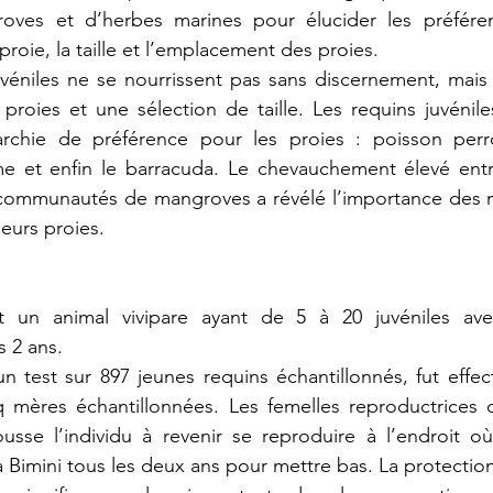
oves et d’herbes marines pour élucider les préfére
roie, la taille et l’emplacement des proies. 
uvéniles ne se nourrissent pas sans discernement, mais
proies et une sélection de taille. Les requins juvénile
rchie de préférence pour les proies : poisson perro
me et enfin le barracuda. Le chevauchement élevé entre
s communautés de mangroves a révélé l’importance des 
leurs proies.
st un animal vivipare ayant de 5 à 20 juvéniles av
s 2 ans.
n test sur 897 jeunes requins échantillonnés, fut effec
nq mères échantillonnées. Les femelles reproductrices 
ousse l’individu à revenir se reproduire à l’endroit où 
à Bimini tous les deux ans pour mettre bas. La protection