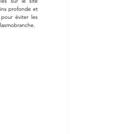
es sur le site 
ins profonde et 
our éviter les 
 élasmobranche.