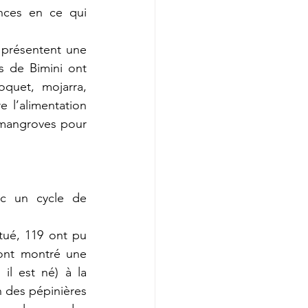
nces en ce qui 
 présentent une 
s de Bimini ont 
quet, mojarra, 
 l’alimentation 
mangroves pour 
ec un cycle de 
tué, 119 ont pu 
ont montré une 
il est né) à la 
 des pépinières 