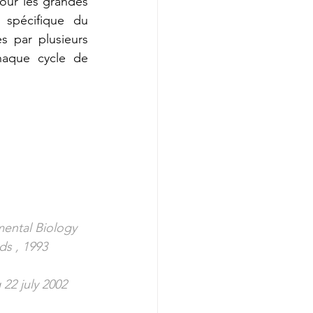
our les grandes 
spécifique du 
 par plusieurs 
haque cycle de 
mental Biology 
ds , 1993
22 july 2002 