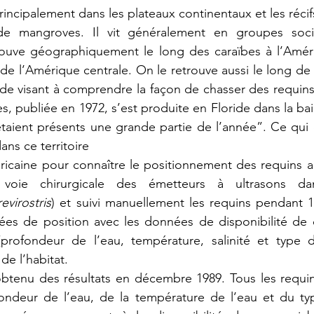
principalement dans les plateaux continentaux et les récifs
de mangroves. Il vit généralement en groupes socia
rouve géographiquement le long des caraïbes à l’Amériq
e l’Amérique centrale. On le retrouve aussi le long de la
e visant à comprendre la façon de chasser des requins c
ïes, publiée en 1972, s’est produite en Floride dans la ba
 étaient présents une grande partie de l’année”. Ce qui 
ans ce territoire
caine pour connaître le positionnement des requins a ét
voie chirurgicale des émetteurs à ultrasons da
virostris
) et suivi manuellement les requins pendant 1 à
ées de position avec les données de disponibilité de q
profondeur de l’eau, température, salinité et type d
 de l’habitat. 
 obtenu des résultats en décembre 1989. Tous les requins
ondeur de l’eau, de la température de l’eau et du ty