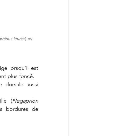
rhinus leucas
) by 
 lorsqu’il est 
ent plus foncé.
 dorsale aussi 
lle (
Negaprion 
es bordures de 