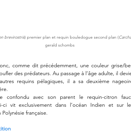
n brevirostris
) premier plan et requin bouledogue second plan (
Carcha
gerald schombs
donc, comme dit précédemment, une couleur grise/beige
ufler des prédateurs. Au passage à l’âge adulte, il devi
utres requins pélagiques, il a sa deuxième nageoire
ère.
e confondu avec son parent le requin-citron fauci
ui-ci vit exclusivement dans l’océan Indien et sur l
n Polynésie française.
ition