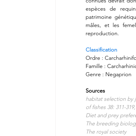
connues devrait donc
espèces de requins
patrimoine génétiqu
mâles, et les feme
reproduction. 
Classification
Ordre : Carcharhini
Famille : Carcharhin
Genre : Negaprion
Sources
habitat selection by
of fishes 38: 311-31
Diet and prey prefer
The breeding biology
The royal society