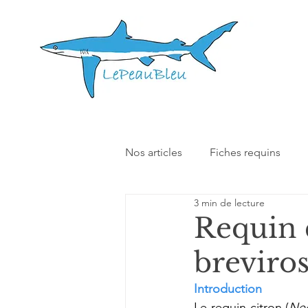
Nos articles
Fiches requins
3 min de lecture
Nos autres articles
Interact
Requin 
breviros
Introduction
Le requin-citron (
Neg