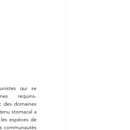
nistes qui se 
es requins-
c des domaines 
ntenu stomacal a 
 les espèces de 
des communautés 