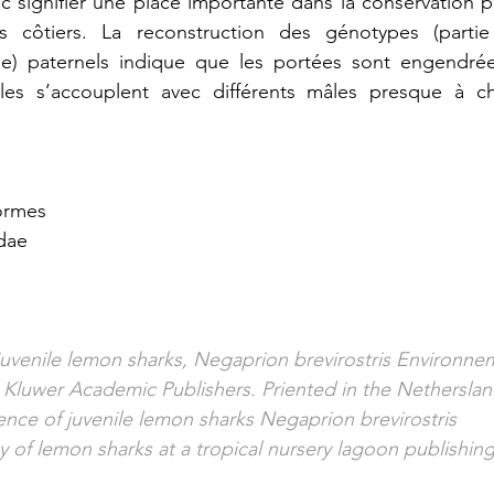
 signifier une place importante dans la conservation p
 côtiers. La reconstruction des génotypes (partie 
e) paternels indique que les portées sont engendrées
lles s’accouplent avec différents mâles presque à c
formes
idae
 juvenile lemon sharks, Negaprion brevirostris Environne
9, Kluwer Academic Publishers. Priented in the Netherslan
ence of juvenile lemon sharks Negaprion brevirostris
 of lemon sharks at a tropical nursery lagoon publishing 