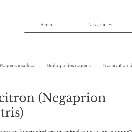
Accueil
Nos articles
Requins insolites
Biologie des requins
Préservation 
ions
citron (Negaprion
tris)
aprion brevirostris
) est un animal curieux, on le connaî