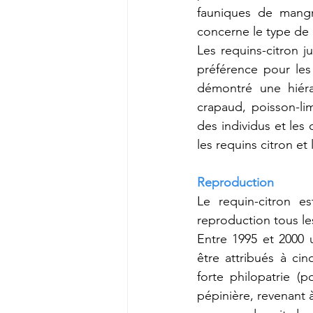
fauniques de mangr
concerne le type de p
Les requins-citron j
préférence pour les 
démontré une hiéra
crapaud, poisson-li
des individus et le
les requins citron et 
Reproduction
Le requin-citron e
reproduction tous le
Entre 1995 et 2000 u
être attribués à ci
forte philopatrie (p
pépinière, revenant 