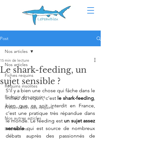
Post
Nos articles
15 min de lecture
Nos articles
Le shark-feeding, un
Fiches requins
sujet sensible ?
Requins insolites
S’il y a bien une chose qui fâche dans le 
Biologie des requins
milieu du requin, c’est 
le shark-feeding
, 
bien que ce soit interdit en France, 
Préservation des requins
c’est une pratique très répandue dans 
Nos autres articles
le monde. Le feeding est 
un sujet assez 
sensible
 qui est source de nombreux 
Interactions
débats auprès des passionnés de 