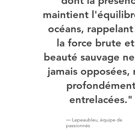
dont la présen
maintient l'équilib
océans, rappelant
la force brute et
beauté sauvage ne
jamais opposées, 
profondémen
entrelacées."
― Lepeaubleu, équipe de
passionnés