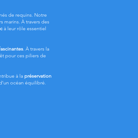
és de requins. Notre
s marins. À travers des
ic
à leur rôle essentiel
fascinantes
. À travers la
êt pour ces piliers de
tribue à la
préservation
d’un océan équilibré.