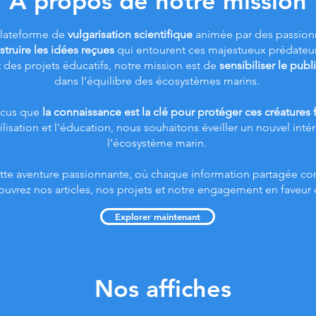
À propos de notre mission
plateforme de
vulgarisation scientifique
animée par des passionn
truire les idées reçues
qui entourent ces majestueux prédateur
t des projets éducatifs, notre mission est de
sensibiliser le publ
dans l’équilibre des écosystèmes marins.
cus que
la connaissance est la clé pour protéger ces créatures 
lisation et l'éducation, nous souhaitons éveiller un nouvel intér
l’écosystème marin.
tte aventure passionnante, où chaque information partagée con
ouvrez nos articles, nos projets et notre engagement en faveur 
Explorer maintenant
Nos affiches