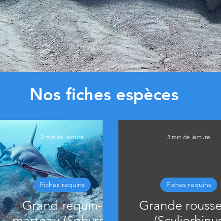
Nos fiches espèces
2 min de lecture
3 min de lecture
Fiches requins
Fiches requins
Grand requin-
Grande rousse
marteau (Sphyrna
(Scyliorhinu