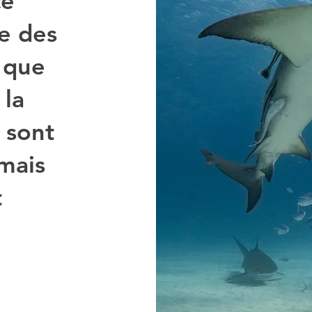
ce
re des
 que
 la
 sont
mais
t