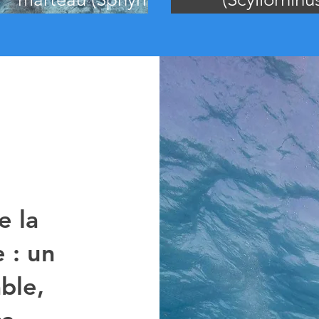
mokarran)
stellaris)
e la
e : un
ble,