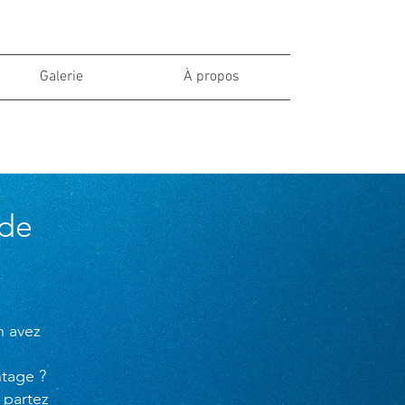
Galerie
À propos
nde
n avez
ntage ?
 partez