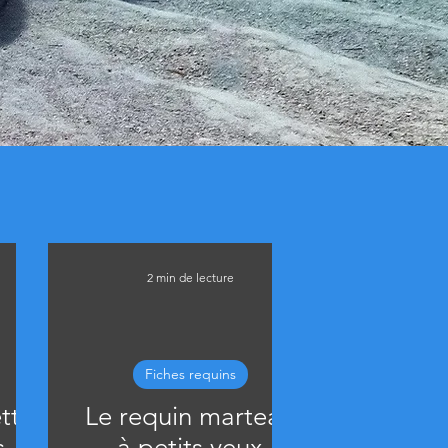
2 min de lecture
Fiches requins
tte
Le requin marteau
s
à petits yeux